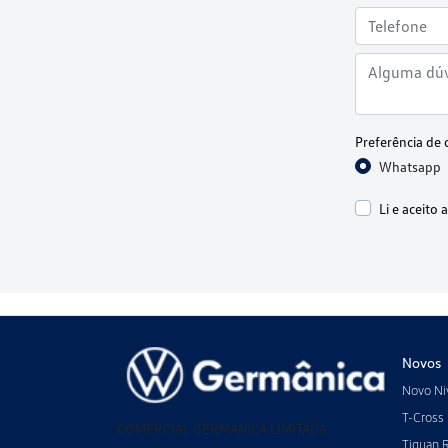
Preferência de 
Whatsapp
Li e aceito 
Novos
Novo Ni
T-Cross
COMERCIAL GERMANICA LIMITADA
Tiguan 