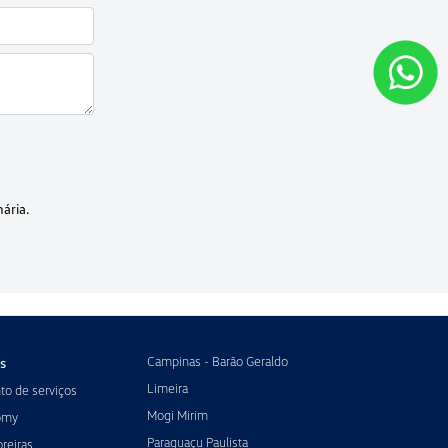
ária.
Campinas - Barão Geraldo
s
Limeira
o de serviços
Mogi Mirim
omy
Paraguaçu Paulista
reiras