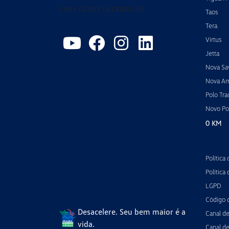
CNPJ: 02.952.561/0035-65
Taos
Tera
Virtus
Jetta
Nova Sa
Nova A
Polo Tra
Novo Po
0 KM
Política
Política
LGPD
Código 
Desacelere. Seu bem maior é a
Canal d
vida.
Canal de