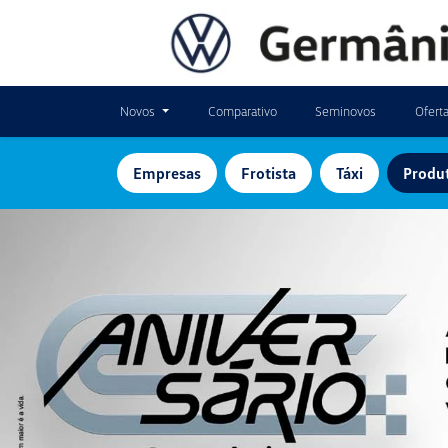
Novos
Comparativo
Seminovos
Ofert
Empresas
Frotista
Táxi
Produt