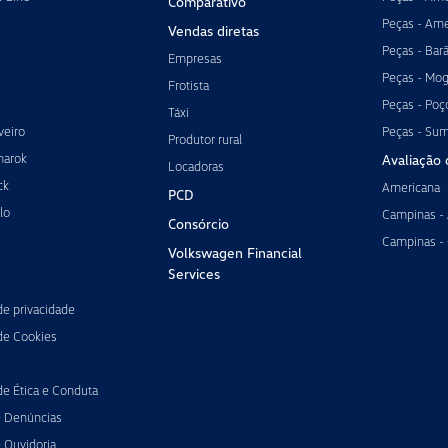
Comparativo
Peças - Ame
Vendas diretas
Peças - Bar
Empresas
Peças - Mog
Frotista
Peças - Poç
Táxi
veiro
Peças - Su
Produtor rural
marok
Avaliação 
Locadoras
ck
Americana
PCD
lo
Campinas -
Consórcio
Campinas -
Volkswagen Financial
Services
 de privacidade
 de Cookies
de Ética e Conduta
e Denúncias
 Ouvidoria