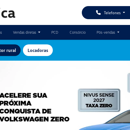
Telefones
as
Vendas diretas
PCD
Consórcio
Pós-vendas
or rural
Locadoras