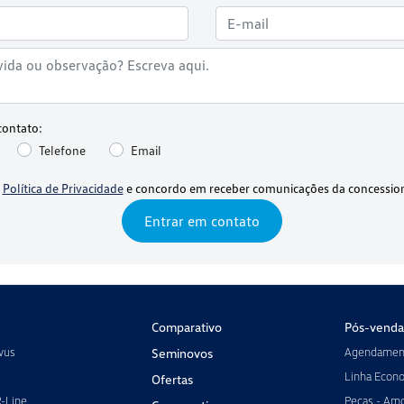
contato:
Telefone
Email
a
Política de Privacidade
e concordo em receber comunicações da concession
Entrar em contato
Comparativo
Pós-venda
vus
Agendament
Seminovos
Linha Econ
Ofertas
R-Line
Peças - Amo