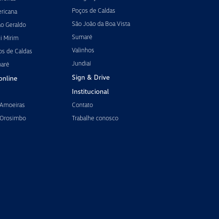
Poços de Caldas
ricana
São João da Boa Vista
ão Geraldo
Sumaré
i Mirim
Valinhos
os de Caldas
Jundiaí
maré
Sign & Drive
online
Institucional
 Amoeiras
Contato
 Orosimbo
Trabalhe conosco