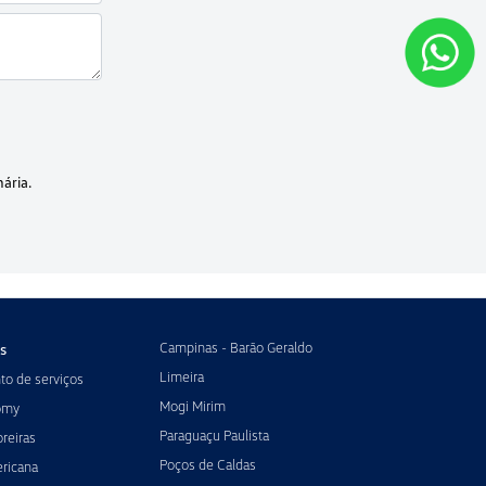
ária.
Campinas - Barão Geraldo
s
Limeira
o de serviços
Mogi Mirim
omy
Paraguaçu Paulista
reiras
Poços de Caldas
ricana