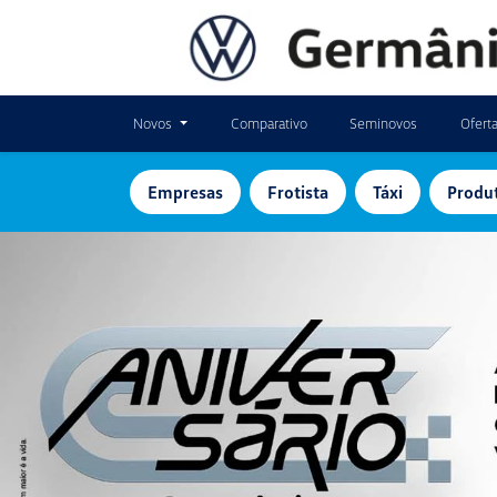
Novos
Comparativo
Seminovos
Ofert
Empresas
Frotista
Táxi
Produt