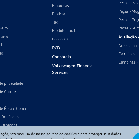
Peças - Bar
Empresas
Peças - Mog
Frotista
Peças - Poç
Táxi
veiro
Peças - Su
Produtor rural
marok
Avaliação 
Locadoras
ck
Americana
PCD
lo
Campinas -
Consórcio
Campinas -
Volkswagen Financial
Services
 de privacidade
 de Cookies
de Ética e Conduta
e Denúncias
 Ouvidoria
gação, fazemos uso de nossa política de cookies e para proteger seus dados