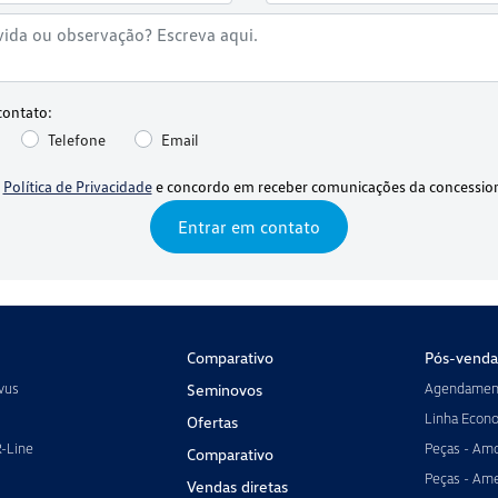
contato:
Telefone
Email
a
Política de Privacidade
e concordo em receber comunicações da concession
Entrar em contato
Comparativo
Pós-venda
vus
Agendament
Seminovos
Linha Econ
Ofertas
R-Line
Peças - Amo
Comparativo
Peças - Ame
Vendas diretas