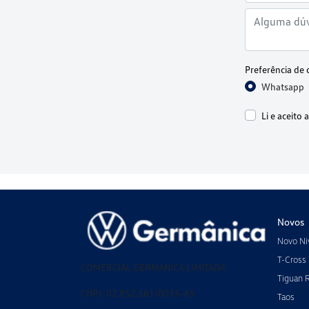
Preferência de 
Whatsapp
Li e aceito 
Novos
Novo Ni
T-Cross
COMERCIAL GERMANICA LIMITADA
Tiguan 
CNPJ: 02.952.561/0035-65
Taos