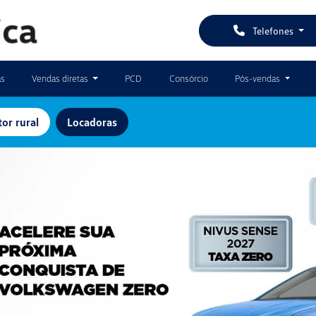
Telefones
as
Vendas diretas
PCD
Consórcio
Pós-vendas
or rural
Locadoras