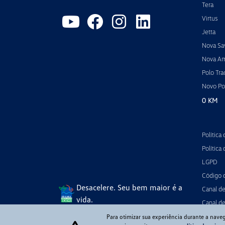
Tera
Virtus
Jetta
Nova Sa
Nova A
Polo Tra
Novo Po
0 KM
Política
Política
LGPD
Código 
Desacelere. Seu bem maior é a
Canal d
vida.
Canal de
Para otimizar sua experiência durante a nave