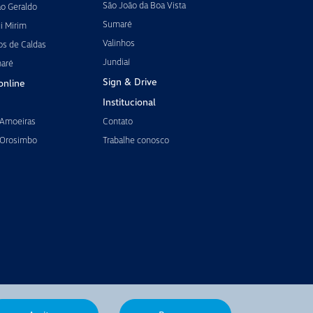
São João da Boa Vista
ão Geraldo
Sumaré
i Mirim
Valinhos
os de Caldas
Jundiaí
maré
Sign & Drive
online
Institucional
 Amoeiras
Contato
 Orosimbo
Trabalhe conosco