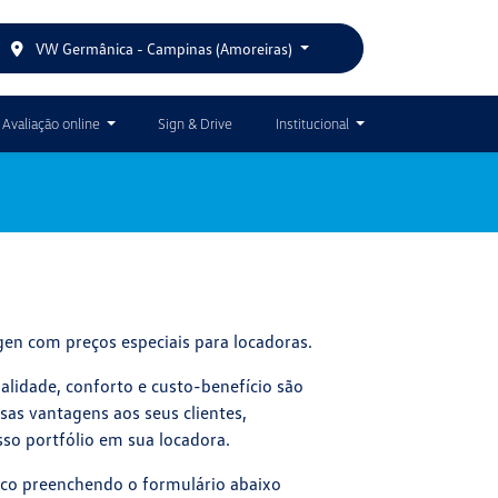
VW Germânica - Campinas (Amoreiras)
Avaliação online
Sign & Drive
Institucional
en com preços especiais para locadoras.
lidade, conforto e custo-benefício são
as vantagens aos seus clientes,
sso portfólio em sua locadora.
sco preenchendo o formulário abaixo