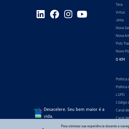
Tera
Virtus
Jetta
Nova Sa
Nova A
Polo Tra
Novo Po
0 KM
Política
Política
LGPD
Código 
Desacelere. Seu bem maior é a
Canal d
vida.
Canal de
Para otimizar sua experiência durante a nave