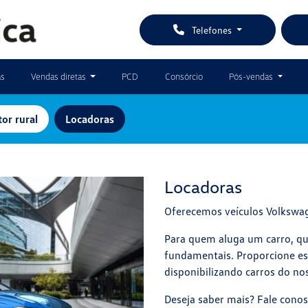
Telefones
as
Vendas diretas
PCD
Consórcio
Pós-vendas
or rural
Locadoras
Locadoras
Oferecemos veículos Volkswag
Para quem aluga um carro, qua
fundamentais. Proporcione ess
disponibilizando carros do no
Deseja saber mais? Fale cono