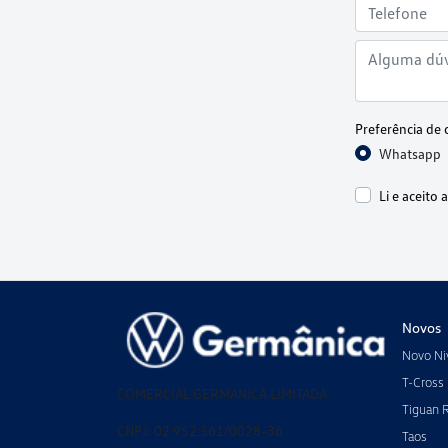
Preferência de 
Whatsapp
Li e aceito 
Novos
Novo Ni
T-Cross
COMERCIAL GERMANICA LIMITADA
Tiguan 
CNPJ: 02.952.561/0028-36
Taos