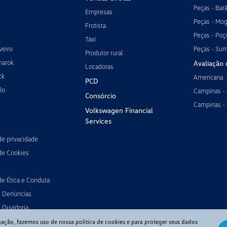
Peças - Bar
Empresas
Peças - Mog
Frotista
Peças - Poç
Táxi
veiro
Peças - Su
Produtor rural
marok
Avaliação 
Locadoras
ck
Americana
PCD
lo
Campinas -
Consórcio
Campinas -
Volkswagen Financial
Services
 de privacidade
 de Cookies
de Ética e Conduta
e Denúncias
 Ouvidoria
gação, fazemos uso de nossa política de cookies e para proteger seus dados