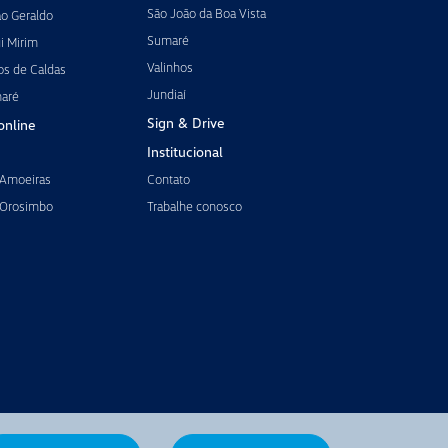
São João da Boa Vista
ão Geraldo
Sumaré
i Mirim
Valinhos
os de Caldas
Jundiaí
maré
Sign & Drive
online
Institucional
 Amoeiras
Contato
 Orosimbo
Trabalhe conosco