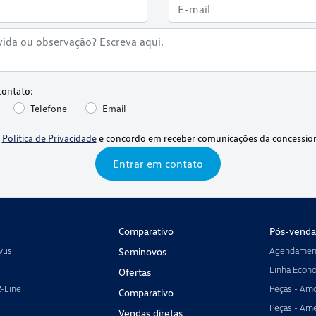
contato:
Telefone
Email
a
Política de Privacidade
e concordo em receber comunicações da concession
Entrar em contato
Comparativo
Pós-venda
vus
Agendament
Seminovos
Linha Econ
Ofertas
R-Line
Peças - Amo
Comparativo
Peças - Ame
Vendas diretas