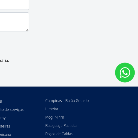
ária.
Campinas - Barão Geraldo
s
Limeira
o de serviços
Mogi Mirim
omy
Paraguaçu Paulista
reiras
Poços de Caldas
ricana