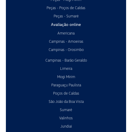
Peças - Poços de Caldas
Peças - Sumaré
Avaliação online
Americana
Campinas - Amoeiras
Campinas - Orosimbo
Campinas - Barão Geraldo
Limeira
Mogi Mirim
Paraguaçu Paulista
Poços de Caldas
São João da Boa Vista
Sumaré
Valinhos
Jundiaí