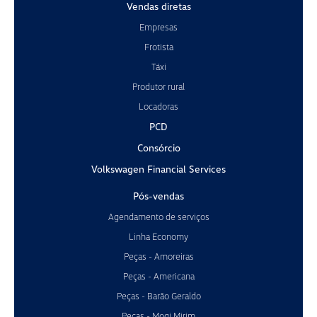
Vendas diretas
Empresas
Frotista
Táxi
Produtor rural
Locadoras
PCD
Consórcio
Volkswagen Financial Services
Pós-vendas
Agendamento de serviços
Linha Economy
Peças - Amoreiras
Peças - Americana
Peças - Barão Geraldo
Peças - Mogi Mirim