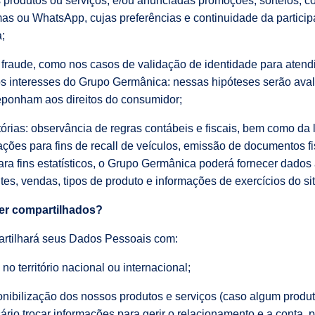
os produtos ou serviços, e/ou anunciadas promoções, sorteios, c
mas ou WhatsApp, cujas preferências e continuidade da partici
;
 fraude, como nos casos de validação de identidade para atendi
os interesses do Grupo Germânica: nessas hipóteses serão aval
eponham aos direitos do consumidor;
órias: observância de regras contábeis e fiscais, bem como da l
ções para fins de recall de veículos, emissão de documentos fi
ra fins estatísticos, o Grupo Germânica poderá fornecer dado
tes, vendas, tipos de produto e informações de exercícios do sit
er compartilhados?
rtilhará seus Dados Pessoais com:
 território nacional ou internacional;
onibilização dos nossos produtos e serviços (caso algum prod
ário trocar informações para gerir o relacionamento e a conta, 