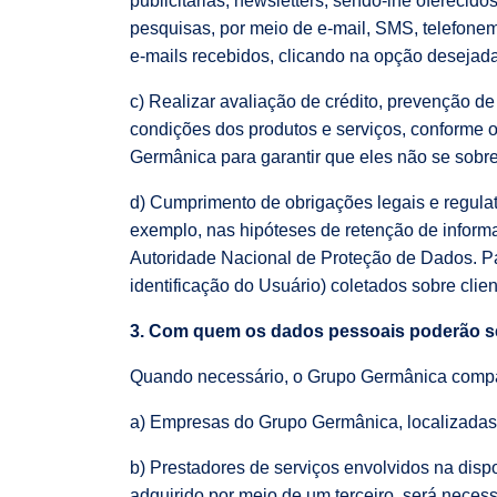
publicitárias, newsletters, sendo-lhe oferecid
pesquisas, por meio de e-mail, SMS, telefone
e-mails recebidos, clicando na opção desejada
c) Realizar avaliação de crédito, prevenção de
condições dos produtos e serviços, conforme 
Germânica para garantir que eles não se sobr
d) Cumprimento de obrigações legais e regulat
exemplo, nas hipóteses de retenção de informa
Autoridade Nacional de Proteção de Dados. Pa
identificação do Usuário) coletados sobre clien
3. Com quem os dados pessoais poderão s
Quando necessário, o Grupo Germânica compa
a) Empresas do Grupo Germânica, localizadas no
b) Prestadores de serviços envolvidos na disp
adquirido por meio de um terceiro, será necess