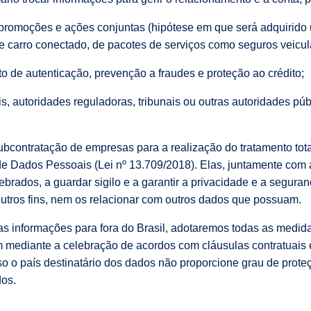
omoções e ações conjuntas (hipótese em que será adquirido um
carro conectado, de pacotes de serviços como seguros veicula
to de autenticação, prevenção a fraudes e proteção ao crédito;
is, autoridades reguladoras, tribunais ou outras autoridades pú
bcontratação de empresas para a realização do tratamento tota
 de Dados Pessoais (Lei nº 13.709/2018). Elas, juntamente co
lebrados, a guardar sigilo e a garantir a privacidade e a segu
outros fins, nem os relacionar com outros dados que possuam.
as informações para fora do Brasil, adotaremos todas as medi
 mediante a celebração de acordos com cláusulas contratuais e
caso o país destinatário dos dados não proporcione grau de pro
dos.