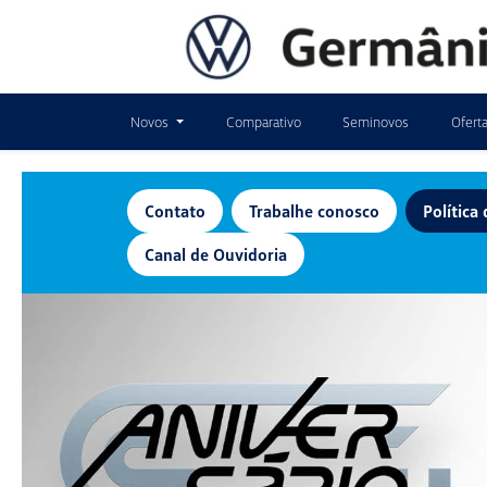
Novos
Comparativo
Seminovos
Ofert
Contato
Trabalhe conosco
Política
Canal de Ouvidoria