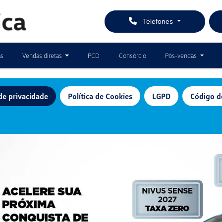
Telefones
as
Vendas diretas
PCD
Consórcio
Pós-vendas
 de privacidade
Política de Cookies
LGPD
Código d