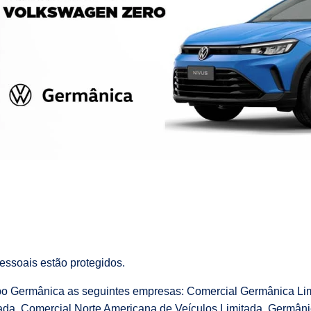
ssoais estão protegidos.
upo Germânica as seguintes empresas: Comercial Germânica Li
tada, Comercial Norte Americana de Veículos Limitada, Germân