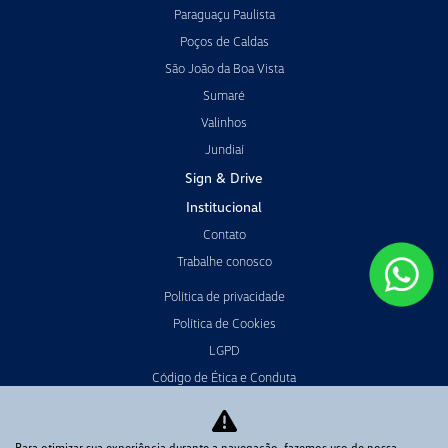
Paraguaçu Paulista
Poços de Caldas
São João da Boa Vista
Sumaré
Valinhos
Jundiaí
Sign & Drive
Institucional
Contato
Trabalhe conosco
Política de privacidade
Política de Cookies
LGPD
Código de Ética e Conduta
Canal de Denúncias
Canal de Ouvidoria
Para otimizar sua experiência durante a navegação, fazemos uso de nossa