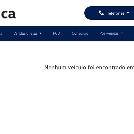
Telefones
as
Vendas diretas
PCD
Consórcio
Pós-vendas
Nenhum veículo foi encontrado em