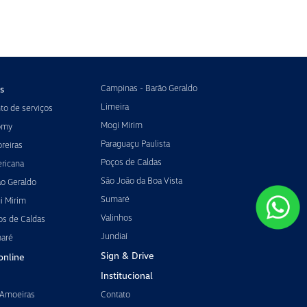
Campinas - Barão Geraldo
s
Limeira
o de serviços
Mogi Mirim
omy
Paraguaçu Paulista
reiras
Poços de Caldas
ricana
São João da Boa Vista
ão Geraldo
Sumaré
i Mirim
Valinhos
os de Caldas
Jundiaí
maré
Sign & Drive
online
Institucional
 Amoeiras
Contato