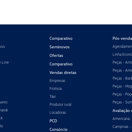
Comparativo
Pós-venda
vus
Agendament
Seminovos
Linha Econ
Ofertas
R-Line
Peças - Amo
Comparativo
Peças - Ame
Vendas diretas
Peças - Bar
Empresas
Peças - Mog
Frotista
Peças - Poç
Táxi
veiro
Peças - Su
Produtor rural
marok
Avaliação 
Locadoras
ck
Americana
PCD
lo
Campinas -
Consórcio