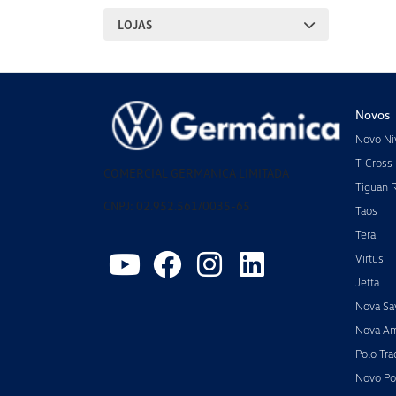
LOJAS
Novos
Novo Ni
T-Cross
COMERCIAL GERMANICA LIMITADA
Tiguan 
CNPJ: 02.952.561/0035-65
Taos
Tera
Virtus
Jetta
Nova Sa
Nova A
Polo Tra
Novo Po