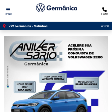
MENU
LIGAR
VW Germânica - Valinhos
Alterar