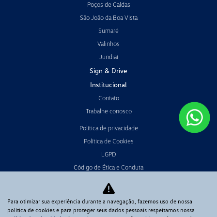
Poços de Caldas
São João da Boa Vista
Sumaré
Valinhos
Jundiaí
Sign & Drive
Institucional
Contato
Trabalhe conosco
Política de privacidade
Política de Cookies
LGPD
Código de Ética e Conduta
Canal de Denúncias
Canal de Ouvidoria
Para otimizar sua experiência durante a navegação, fazemos uso de nossa
política de cookies e para proteger seus dados pessoais respeitamos nossa