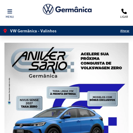
MENU
LIGAR
VW Germânica - Valinhos
Alterar