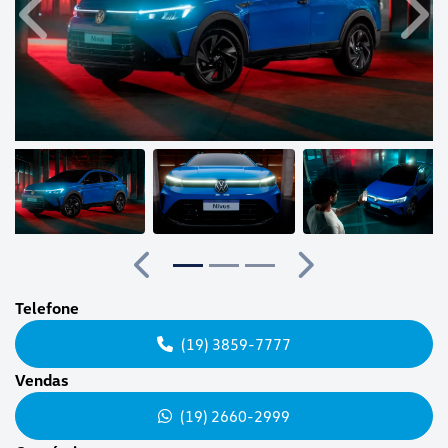
Anterior
Próx
Anterior
Próximo
Telefone
(19) 3859-7777
Vendas
(19) 2660-2999