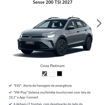
Sense 200 TSI 2027
Ne
Cinza Platinum
"ESS"- Alerta de frenagem de emergência
"VW Play" Sistema multimídia touchscreen com tela de
10,1" e App-Connect
6 Airbags (2 frontais, com desativação do lado do