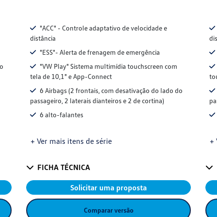
"ACC" - Controle adaptativo de velocidade e
distância
di
"ESS"- Alerta de frenagem de emergência
do
"VW Play" Sistema multimídia touchscreen com
tela de 10,1" e App-Connect
to
6 Airbags (2 frontais, com desativação do lado do
passageiro, 2 laterais dianteiros e 2 de cortina)
pa
6 alto-falantes
+ Ver mais itens de série
+ 
FICHA TÉCNICA
Solicitar uma proposta
Comparar versão