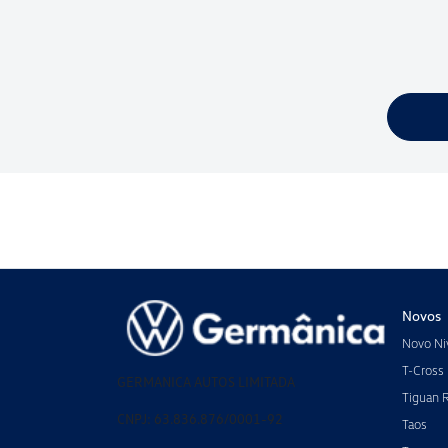
Novos
Novo Ni
T-Cross
GERMANICA AUTOS LIMITADA
Tiguan 
CNPJ: 63.836.876/0001-92
Taos