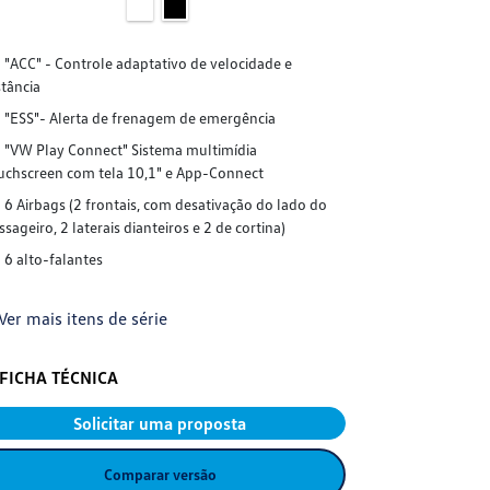
"ACC" - Cont
"ACC" - Controle adaptativo de velocidade e
distância
stância
"ESS"- Aler
"ESS"- Alerta de frenagem de emergência
"VW Play Co
"VW Play Connect" Sistema multimídia
touchscreen co
uchscreen com tela 10,1" e App-Connect
6 Airbags (2
6 Airbags (2 frontais, com desativação do lado do
passageiro, 2 la
ssageiro, 2 laterais dianteiros e 2 de cortina)
6 alto-falan
6 alto-falantes
+ Ver mais it
Ver mais itens de série
FICHA TÉC
FICHA TÉCNICA
S
Solicitar uma proposta
Comparar versão