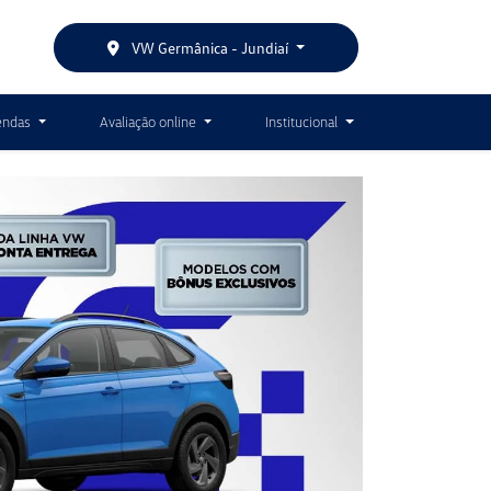
8888
VW Germânica - Jundiaí
endas
Avaliação online
Institucional