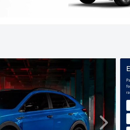
E
Pa
fo
r
Próximo