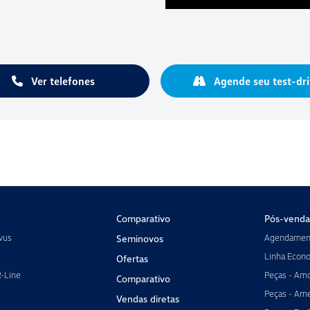
Ver telefones
Agende seu test-dri
Comparativo
Pós-venda
vus
Agendament
Seminovos
Linha Econ
Ofertas
R-Line
Peças - Amo
Comparativo
Peças - Ame
Vendas diretas