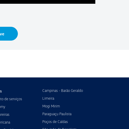
ve
Campinas - Barão Geraldo
s
Limeira
o de serviços
Mogi Mirim
omy
Paraguaçu Paulista
reiras
Poços de Caldas
ricana