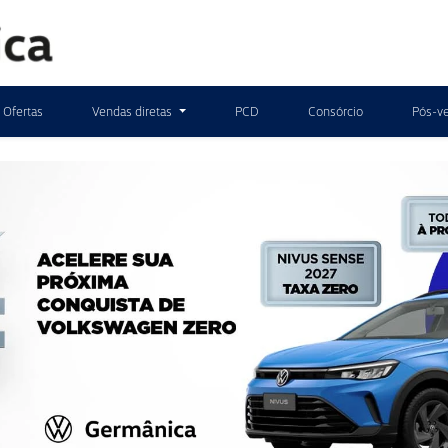
(11) 4583-
Ofertas
Vendas diretas
PCD
Consórcio
Pós-v