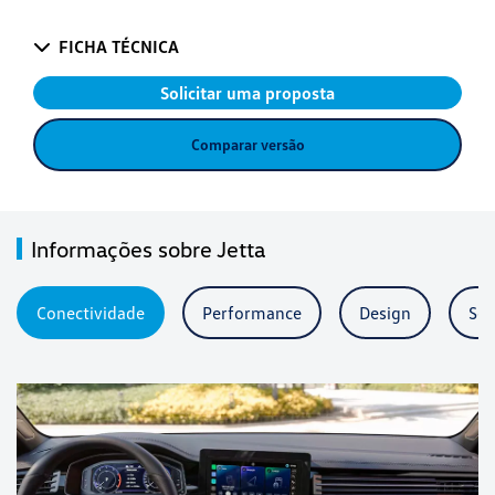
FICHA TÉCNICA
Solicitar uma proposta
Comparar versão
Informações sobre Jetta
Conectividade
Performance
Design
Seg