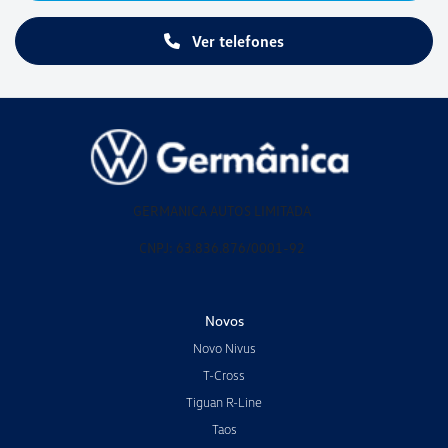
Ver telefones
GERMANICA AUTOS LIMITADA
CNPJ: 63.836.876/0001-92
Novos
Novo Nivus
T-Cross
Tiguan R-Line
Taos