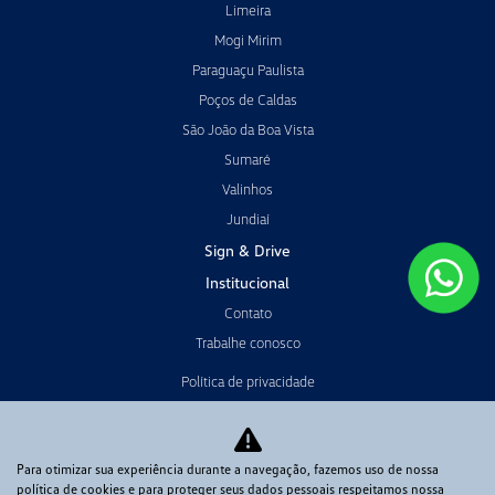
Limeira
Mogi Mirim
Paraguaçu Paulista
Poços de Caldas
São João da Boa Vista
Sumaré
Valinhos
Jundiaí
Sign & Drive
Institucional
Contato
Trabalhe conosco
Política de privacidade
Política de Cookies
LGPD
Para otimizar sua experiência durante a navegação, fazemos uso de nossa
Código de Ética e Conduta
política de cookies e para proteger seus dados pessoais respeitamos nossa