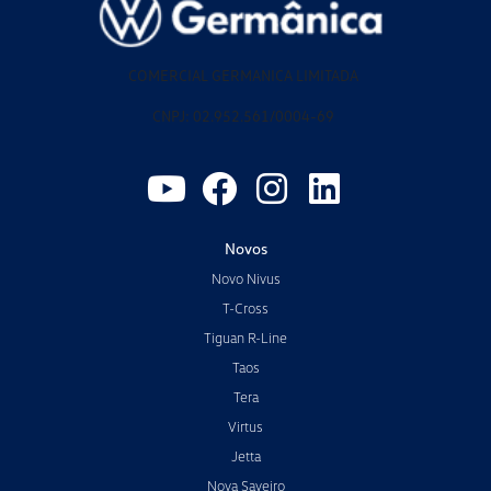
COMERCIAL GERMANICA LIMITADA
CNPJ: 02.952.561/0004-69
Novos
Novo Nivus
T-Cross
Tiguan R-Line
Taos
Tera
Virtus
Jetta
Nova Saveiro