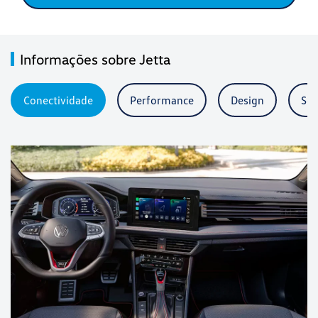
Informações sobre Jetta
Conectividade
Performance
Design
Seg