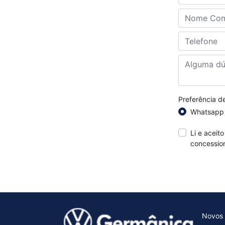
Preferência d
Whatsapp
Li e aceit
concession
Novos