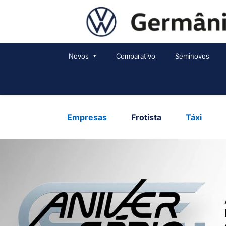
Novos
Comparativo
Seminovos
Empresas
Frotista
Táxi