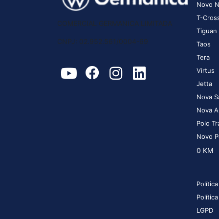
Novo N
T-Cros
COMERCIAL GERMANICA LIMITADA
Tiguan
CNPJ: 02.952.561/0004-69
Taos
Tera
Virtus
Jetta
Nova S
Nova A
Polo Tr
Novo P
0 KM
Polític
Polític
LGPD