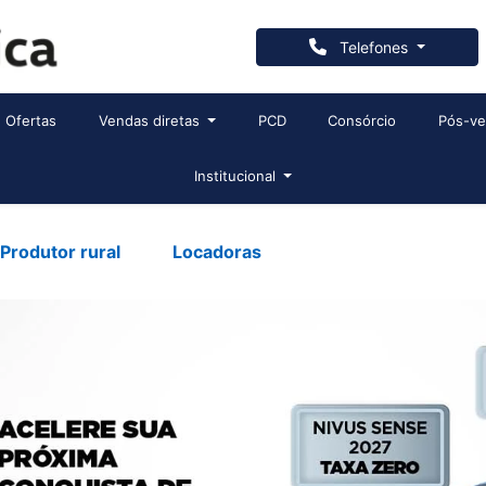
Telefones
Ofertas
Vendas diretas
PCD
Consórcio
Pós-v
Institucional
Produtor rural
Locadoras