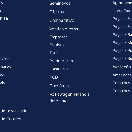
ivus
Agendamen
Seminovos
s
Linha Eco
Ofertas
 R-Line
Peças - A
Comparativo
Peças - A
Vendas diretas
Peças - Ba
Empresas
Peças - M
Frotista
Peças - P
Táxi
aveiro
Peças - S
Produtor rural
marok
Avaliação 
Locadoras
ack
Americana
PCD
olo
Campinas 
Consórcio
Campinas 
Volkswagen Financial
Services
a de privacidade
a de Cookies