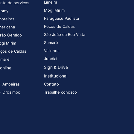
Limeira
to de serviços
Mogi Mirim
nomy
Paraguaçu Paulista
moreiras
Poços de Caldas
mericana
São João da Boa Vista
rão Geraldo
Sumaré
ogi Mirim
Valinhos
oços de Caldas
Jundiaí
umaré
Sign & Drive
online
Institucional
- Amoeiras
Contato
- Orosimbo
Trabalhe conosco