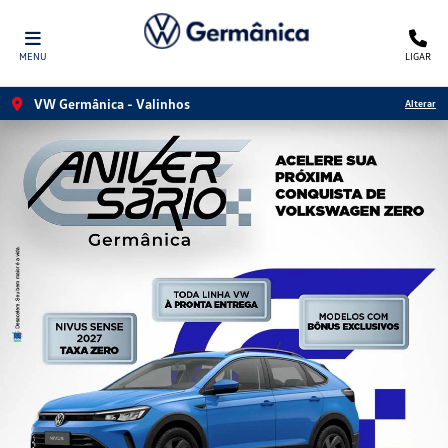
MENU
LIGAR
VW Germânica - Valinhos
Alterar