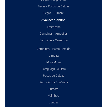
Peças - Poços de Caldas
Peças - Sumaré
Avaliação online
Americana
Campinas - Amoeiras
Campinas - Orosimbo
Campinas - Barão Geraldo
Limeira
Mogi Mirim
Paraguaçu Paulista
Poços de Caldas
São João da Boa Vista
Sumaré
Valinhos
Jundiaí