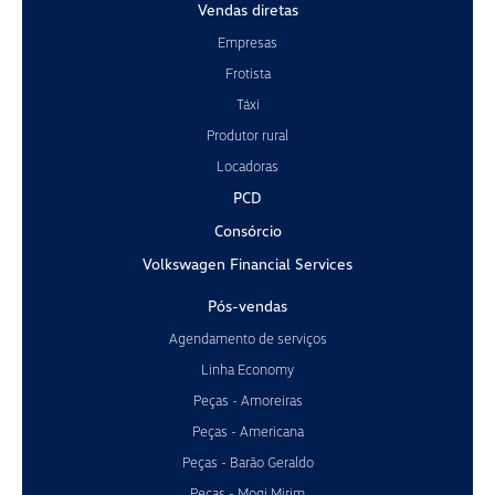
Vendas diretas
Empresas
Frotista
Táxi
Produtor rural
Locadoras
PCD
Consórcio
Volkswagen Financial Services
Pós-vendas
Agendamento de serviços
Linha Economy
Peças - Amoreiras
Peças - Americana
Peças - Barão Geraldo
Peças - Mogi Mirim