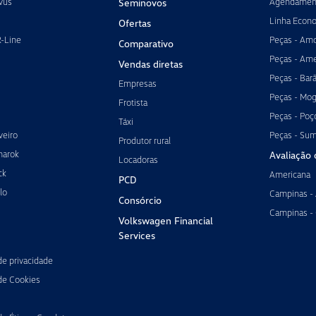
vus
Agendament
Seminovos
Linha Econ
Ofertas
R-Line
Peças - Amo
Comparativo
Peças - Ame
Vendas diretas
Peças - Bar
Empresas
Peças - Mog
Frotista
Peças - Poç
Táxi
veiro
Peças - Su
Produtor rural
marok
Avaliação 
Locadoras
ck
Americana
PCD
lo
Campinas -
Consórcio
Campinas -
Volkswagen Financial
Services
 de privacidade
 de Cookies