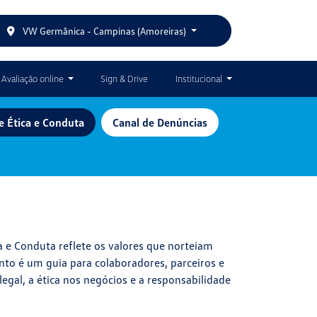
VW Germânica - Campinas (Amoreiras)
Avaliação online
Sign & Drive
Institucional
e Ética e Conduta
Canal de Denúncias
a e Conduta reflete os valores que norteiam
to é um guia para colaboradores, parceiros e
al, a ética nos negócios e a responsabilidade