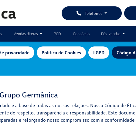
Telefones
as
Vendas diretas
PCD
Consórcio
Pós-vendas
 de privacidade
Política de Cookies
LGPD
Código d
o Grupo Germânica
ade é a base de todas as nossas relações. Nosso Código de Étic
te de respeito, transparência e responsabilidade. Este documen
speradas e reforçando nosso compromisso com a conformidade leg