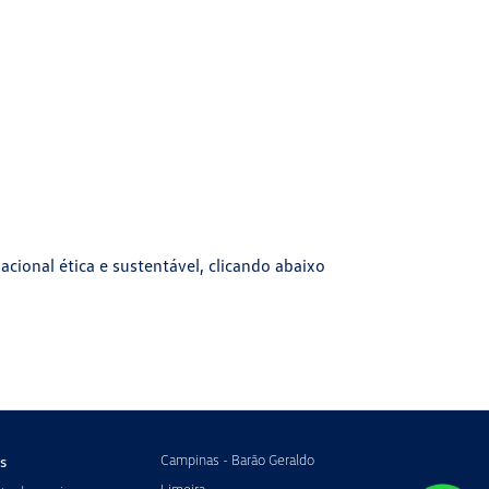
cional ética e sustentável, clicando abaixo
Campinas - Barão Geraldo
s