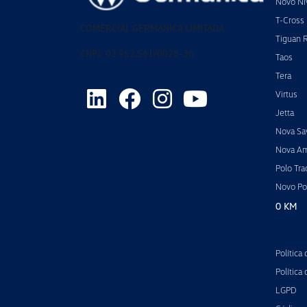
Novo Ni
T-Cross
COMERCIAL GERMANICA LIMITADA
Tiguan 
CNPJ: 02.952.561/0028-36
Taos
Tera
Virtus
Jetta
Nova Sa
Nova A
Polo Tra
Novo Po
0 KM
Política
Política
LGPD