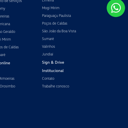
Limeira
o de serviços
Mogi Mirim
omy
Paraguaçu Paulista
reiras
Poços de Caldas
ricana
São João da Boa Vista
ão Geraldo
Sumaré
i Mirim
Valinhos
os de Caldas
Jundiaí
maré
Sign & Drive
online
Institucional
 Amoeiras
Contato
 Orosimbo
Trabalhe conosco