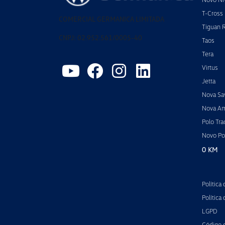
T-Cross
COMERCIAL GERMANICA LIMITADA
Tiguan 
CNPJ: 02.952.561/0005-40
Taos
Tera
Virtus
Jetta
Nova Sa
Nova A
Polo Tra
Novo Po
0 KM
Política
Política
LGPD
Código 