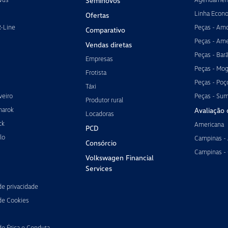
Seminovos
Linha Econ
Ofertas
R-Line
Peças - Amo
Comparativo
Peças - Ame
Vendas diretas
Peças - Bar
Empresas
Peças - Mog
Frotista
Peças - Poç
Táxi
veiro
Peças - Su
Produtor rural
marok
Avaliação 
Locadoras
ck
Americana
PCD
lo
Campinas -
Consórcio
Campinas -
Volkswagen Financial
Services
 de privacidade
 de Cookies
de Ética e Conduta