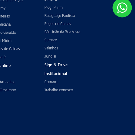
Mogi Mirim
omy
Paraguaçu Paulista
reiras
Poços de Caldas
ricana
São João da Boa Vista
ão Geraldo
Sumaré
i Mirim
Valinhos
os de Caldas
Jundiaí
maré
Sign & Drive
online
Institucional
 Amoeiras
Contato
 Orosimbo
Trabalhe conosco