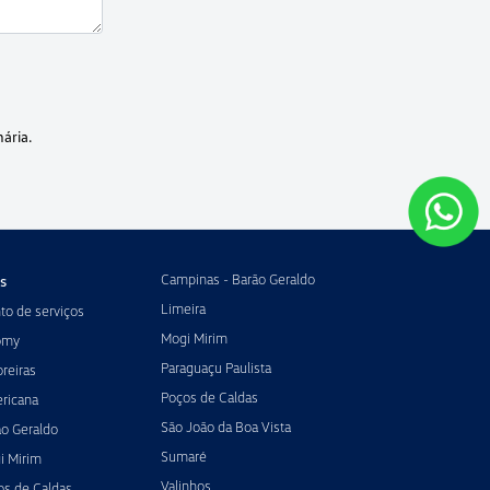
ária.
Campinas - Barão Geraldo
s
Limeira
o de serviços
Mogi Mirim
omy
Paraguaçu Paulista
reiras
Poços de Caldas
ricana
São João da Boa Vista
ão Geraldo
Sumaré
i Mirim
Valinhos
os de Caldas