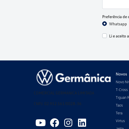
Preferência de 
Whatsapp
Li e aceito 
Novos
Novo Ni
T-Cross
COMERCIAL GERMANICA LIMITADA
Tiguan 
CNPJ: 02.952.561/0028-36
Taos
Tera
Virtus
Jetta