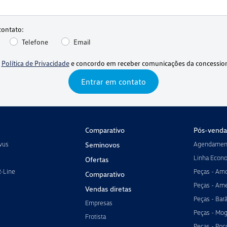
contato:
Telefone
Email
a
Política de Privacidade
e concordo em receber comunicações da concession
Entrar em contato
Comparativo
Pós-venda
vus
Agendament
Seminovos
Linha Econ
Ofertas
R-Line
Peças - Amo
Comparativo
Peças - Ame
Vendas diretas
Peças - Bar
Empresas
Peças - Mog
Frotista
Peças - Poç