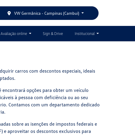
VW Germânica - Campinas (Cambuí)
Avaliação online
Sign & Drive
Institucional
quirir carros com descontos especiais, ideais
ptados.
ê encontrará opções para obter um veículo
icáveis à pessoa com deficiência ou ao seu
sário. Contamos com um departamento dedicado
ia.
adas sobre as isenções de impostos federais e
OF) e aproveitar os descontos exclusivos para