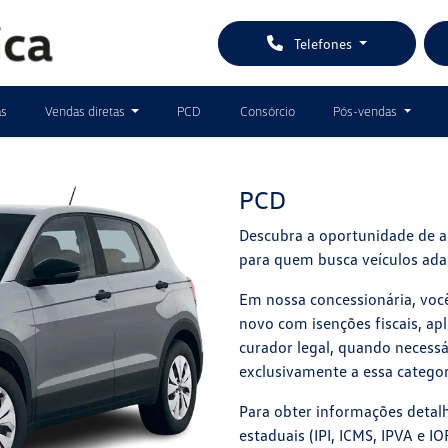
Telefones
as
Vendas diretas
PCD
Consórcio
Pós-vendas
PCD
Descubra a oportunidade de ad
para quem busca veículos ada
Em nossa concessionária, voc
novo com isenções fiscais, apl
curador legal, quando neces
exclusivamente a essa categor
Para obter informações detalh
estaduais (IPI, ICMS, IPVA e I