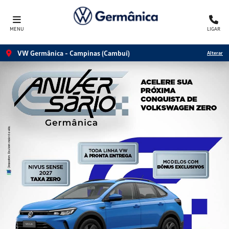
MENU
LIGAR
VW Germânica - Campinas (Cambuí)
Alterar