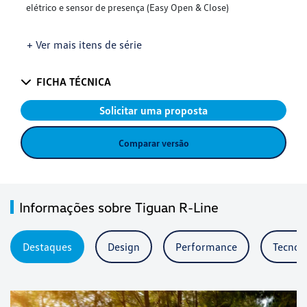
elétrico e sensor de presença (Easy Open & Close)
+ Ver mais itens de série
FICHA TÉCNICA
Solicitar uma proposta
Comparar versão
Informações sobre Tiguan R-Line
Destaques
Design
Performance
Tecnol