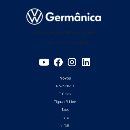
COMERCIAL GERMANICA LIMITADA
CNPJ: 02.952.561/0028-36
Novos
Novo Nivus
T-Cross
Tiguan R-Line
Taos
Tera
Virtus