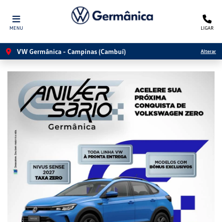
MENU
LIGAR
VW Germânica - Campinas (Cambuí)
Alterar