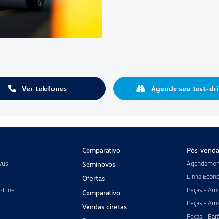
Ver telefones
Agende seu test-dri
Comparativo
Pós-venda
vus
Agendament
Seminovos
Linha Econ
Ofertas
R-Line
Peças - Amo
Comparativo
Peças - Ame
Vendas diretas
Peças - Bar