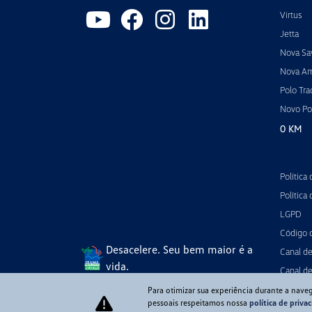
Virtus
Jetta
Nova Sa
Nova A
Polo Tra
Novo Po
0 KM
Política
Política
LGPD
Código 
Desacelere. Seu bem maior é a
Canal d
vida.
Canal de
Para otimizar sua experiência durante a nave
pessoais respeitamos nossa
política de priva