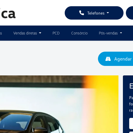
Telefones
as
Vendas diretas
PCD
Consórcio
Pós-vendas
Agendar 
E
Pa
fo
r