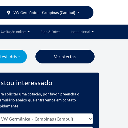
VW Germânica - Campinas (Cambuí)
Avaliação online
Sign & Drive
Institucional
test-drive
Ver ofertas
stou interessado
ra solicitar uma cotação, por favor, preencha o
rmulário abaixo que entraremos em contato
apidamente