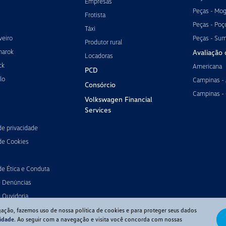
Empresas
Peças - Mog
Frotista
Peças - Poç
Táxi
veiro
Peças - Su
Produtor rural
marok
Avaliação 
Locadoras
ck
Americana
PCD
lo
Campinas -
Consórcio
Campinas -
Volkswagen Financial
Services
 de privacidade
 de Cookies
de Ética e Conduta
e Denúncias
 Ouvidoria
gação, fazemos uso de nossa política de cookies e para proteger seus dados
cidade
. Ao seguir com a navegação e visita você concorda com nossas