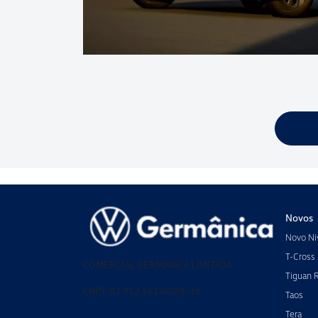
Novos
Novo Ni
T-Cross
COMERCIAL GERMANICA LIMITADA
Tiguan 
CNPJ: 02.952.561/0028-36
Taos
Tera