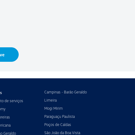
ve
Campinas - Barão Geraldo
s
Limeira
o de serviços
Mogi Mirim
omy
Paraguaçu Paulista
reiras
Poços de Caldas
ricana
São João da Boa Vista
ão Geraldo