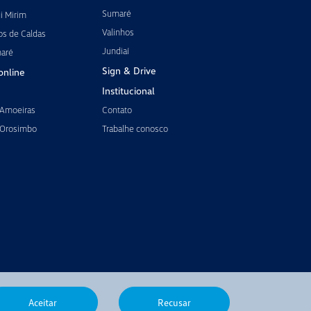
Sumaré
i Mirim
Valinhos
os de Caldas
Jundiaí
maré
Sign & Drive
online
Institucional
 Amoeiras
Contato
 Orosimbo
Trabalhe conosco
Aceitar
Recusar