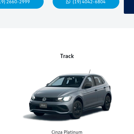
19) 2660-2999
(19) 4042-6804
Track
Cinza Platinum