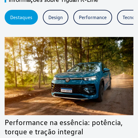
Destaques
Design
Performance
Tecnol
Performance na essência: potência,
torque e tração integral