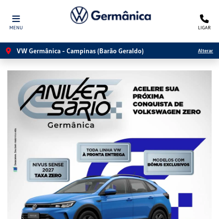
MENU
LIGAR
VW Germânica - Campinas (Barão Geraldo)
Alterar