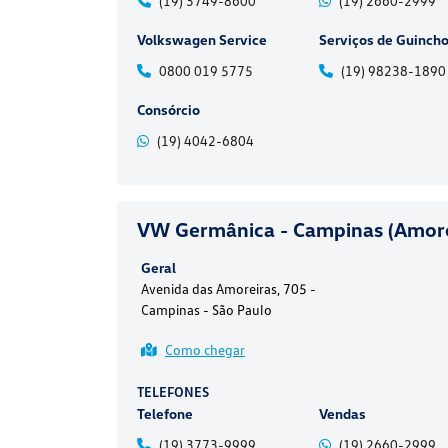
(19) 3749-8600
(19) 2660-2999
Volkswagen Service
Serviços de Guinch
0800 019 5775
(19) 98238-1890
Consórcio
(19) 4042-6804
VW Germânica - Campinas (Amore
Geral
Avenida das Amoreiras, 705 -
Campinas - São Paulo
Como chegar
TELEFONES
Telefone
Vendas
(19) 3773-9999
(19) 2660-2999