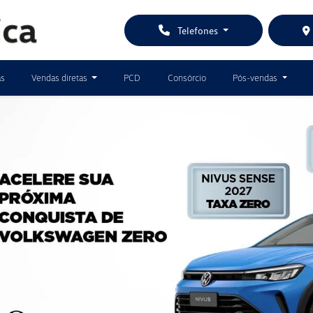
Telefones
as
Vendas diretas
PCD
Consórcio
Pós-vendas