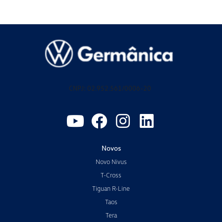
CNPJ: 02.952.561/0006-20
Novos
Novo Nivus
T-Cross
Tiguan R-Line
Taos
Tera