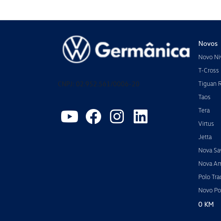
Novos
Novo Ni
T-Cross
CNPJ: 02.952.561/0006-20
Tiguan 
Taos
Tera
Virtus
Jetta
Nova Sa
Nova A
Polo Tra
Novo Po
0 KM