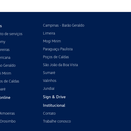
Campinas - Barão Geraldo
s
Limeira
o de serviços
Mogi Mirim
omy
Paraguaçu Paulista
reiras
Poços de Caldas
ricana
São João da Boa Vista
ão Geraldo
Sumaré
i Mirim
Valinhos
os de Caldas
Jundiaí
maré
Sign & Drive
online
Institucional
 Amoeiras
Contato
 Orosimbo
Trabalhe conosco