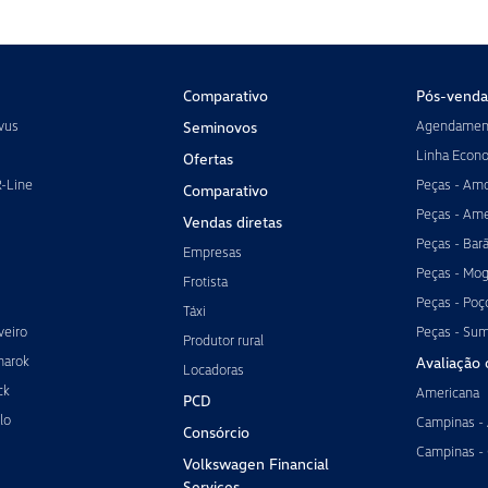
Comparativo
Pós-venda
vus
Agendament
Seminovos
Linha Econ
Ofertas
R-Line
Peças - Amo
Comparativo
Peças - Ame
Vendas diretas
Peças - Bar
Empresas
Peças - Mog
Frotista
Peças - Poç
Táxi
veiro
Peças - Su
Produtor rural
marok
Avaliação 
Locadoras
ck
Americana
PCD
lo
Campinas -
Consórcio
Campinas -
Volkswagen Financial
Services