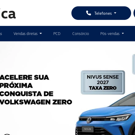
Telefones
as
Vendas diretas
PCD
Consórcio
Pós-vendas