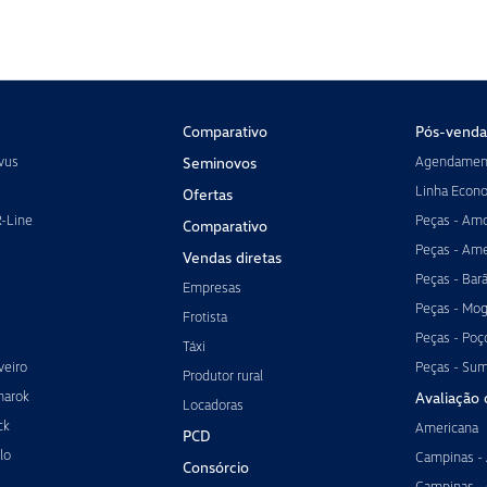
Comparativo
Pós-venda
vus
Agendament
Seminovos
Linha Econ
Ofertas
R-Line
Peças - Amo
Comparativo
Peças - Ame
Vendas diretas
Peças - Bar
Empresas
Peças - Mog
Frotista
Peças - Poç
Táxi
veiro
Peças - Su
Produtor rural
marok
Avaliação 
Locadoras
ck
Americana
PCD
lo
Campinas -
Consórcio
Campinas -