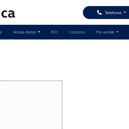
Telefones
as
Vendas diretas
PCD
Consórcio
Pós-vendas