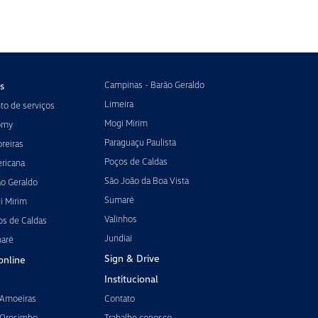
Campinas - Barão Geraldo
s
Limeira
o de serviços
Mogi Mirim
omy
Paraguaçu Paulista
reiras
Poços de Caldas
ricana
São João da Boa Vista
ão Geraldo
Sumaré
i Mirim
Valinhos
os de Caldas
Jundiaí
maré
Sign & Drive
online
Institucional
 Amoeiras
Contato
 Orosimbo
Trabalhe conosco