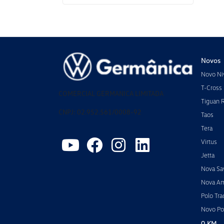
Novos
Novo Ni
T-Cross
COMERCIAL GERMANICA LIMITADA
Tiguan 
CNPJ: 02.952.561/0008-92
Taos
Tera
Virtus
Jetta
Nova Sa
Nova A
Polo Tra
Novo Po
0 KM