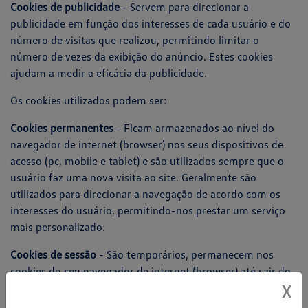
Cookies de publicidade
- Servem para direcionar a
publicidade em função dos interesses de cada usuário e do
número de visitas que realizou, permitindo limitar o
número de vezes da exibição do anúncio. Estes cookies
ajudam a medir a eficácia da publicidade.
Os cookies utilizados podem ser:
Cookies permanentes
- Ficam armazenados ao nível do
navegador de internet (browser) nos seus dispositivos de
acesso (pc, mobile e tablet) e são utilizados sempre que o
usuário faz uma nova visita ao site. Geralmente são
utilizados para direcionar a navegação de acordo com os
interesses do usuário, permitindo-nos prestar um serviço
mais personalizado.
Cookies de sessão
- São temporários, permanecem nos
cookies do seu navegador de internet (browser) até sair do
site. A informação obtida permite identificar problemas e
X
fornecer uma melhor experiência de navegação.