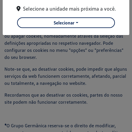
Selecione a unidade mais próxima a você.
Depois de autorizar o uso de cookies, o usuário pode
sempre desativar parte ou a totalidade dos nossos cookies.
Selecionar
Todos os browsers permitem ao utilizador aceitar, recusar
ou apagar cookies, nomeadamente através da seleção das
definições apropriadas no respetivo navegador. Pode
configurar os cookies no menu "opções" ou "preferências"
do seu browser.
Note-se que, ao desativar cookies, pode impedir que alguns
serviços da web funcionem corretamente, afetando, parcial
ou totalmente, a navegação no website.
Recordamos que ao desativar os cookies, partes do nosso
site podem não funcionar corretamente.
*
O Grupo Germânica reserva-se o direito de modificar,